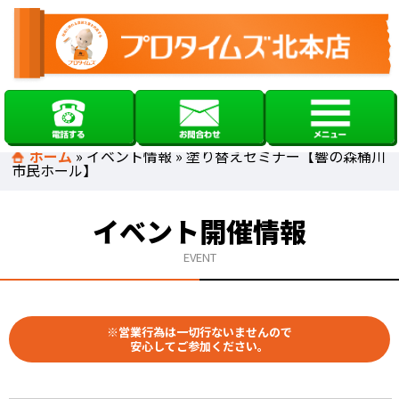
ホーム
»
イベント情報
»
塗り替えセミナー【響の森桶川
市民ホール】
イベント開催情報
EVENT
※営業行為は一切行ないませんので
安心してご参加ください。