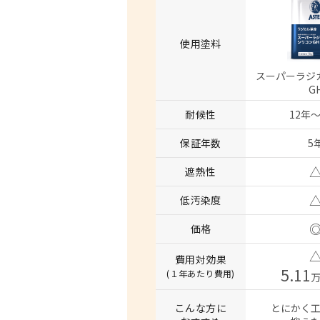
使用塗料
スーパーラジ
G
耐候性
12年〜
保証年数
5
遮熱性
低汚染度
価格
費用対効果
5.11
(１年あたり費用)
こんな方に
とにかく