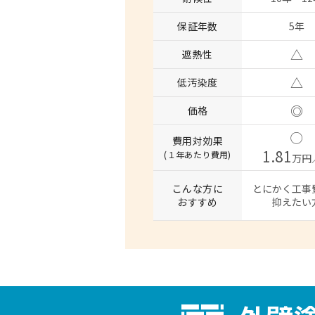
保証年数
5年
△
遮熱性
△
低汚染度
◎
価格
◯
費用対効果
1.81
(１年あたり費用)
万円
こんな方に
とにかく工事
おすすめ
抑えたい