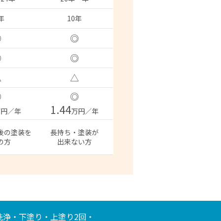
年
10年
◎
◎
◎
◎
△
△
◎
◎
1.44
万円／年
万円／年
後の塗装を
長持ち・塗装が
の方
出来ない方
洗浄・下塗り・上塗り2回・