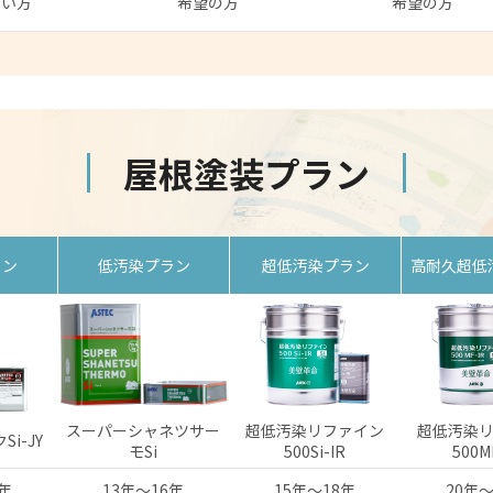
たい方
希望の方
希望の方
屋根塗装プラン
ラン
低汚染プラン
超低汚染プラン
高耐久超低
スーパーシャネツサー
超低汚染リファイン
超低汚染
i-JY
モSi
500Si-IR
500M
2年
13年〜16年
15年〜18年
20年〜