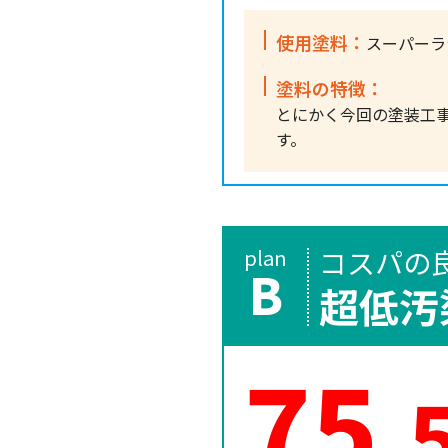
使用塗料：
スーパーラ
塗料の特徴：
とにかく今回の塗装工
す。
コスパの
plan
B
超低汚
75
.