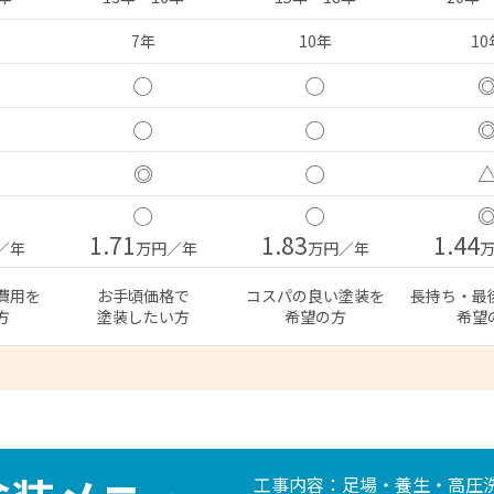
7年
10年
10
◯
◯
◯
◯
◎
◯
◯
◯
1.71
1.83
1.44
／年
万円／年
万円／年
費用を
お手頃価格で
コスパの良い塗装を
長持ち・最
方
塗装したい方
希望の方
希望
工事内容：足場・養生・高圧