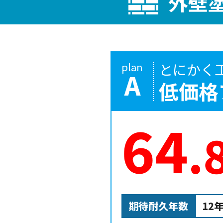
外壁
とにかく
plan
A
低価格
64
.
期待耐久年数
12