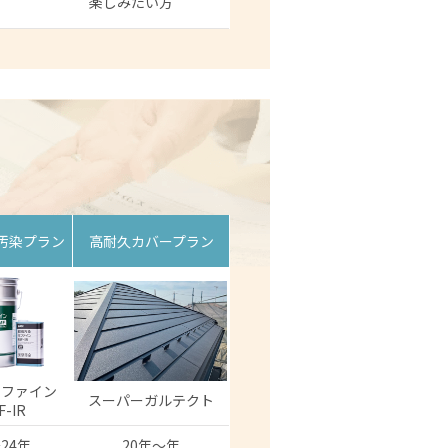
楽しみたい方
汚染プラン
高耐久カバープラン
リファイン
スーパーガルテクト
F-IR
24年
20年〜年