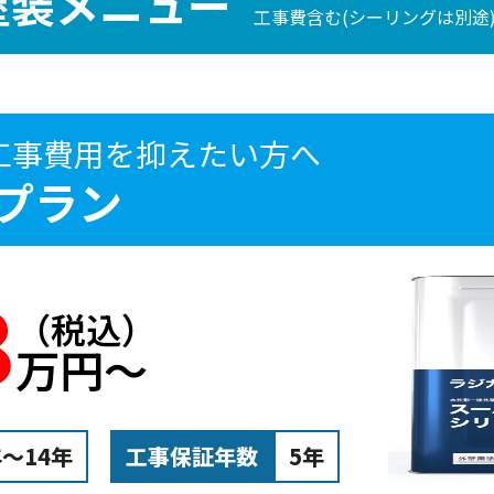
塗装メニュー
工事費含む(シーリングは別途)
工事費用を抑えたい方へ
プラン
8
（税込）
万円〜
年～14年
工事保証年数
5年