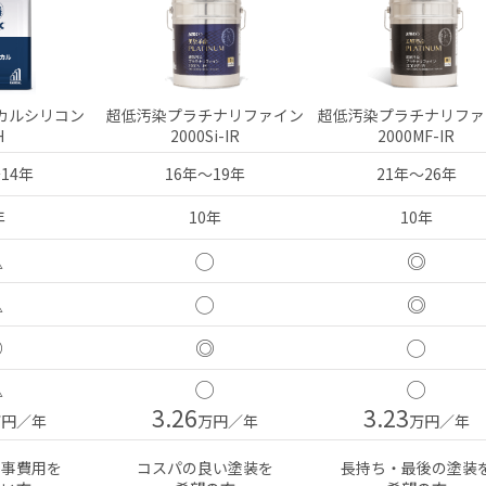
カルシリコン
超低汚染プラチナリファイン
超低汚染プラチナリファ
H
2000Si-IR
2000MF-IR
14年
16年〜19年
21年〜26年
年
10年
10年
△
◯
◎
△
◯
◎
◎
◎
◯
△
◯
◯
3.26
3.23
万円／年
万円／年
万円／年
工事費用を
コスパの良い塗装を
長持ち・最後の塗装