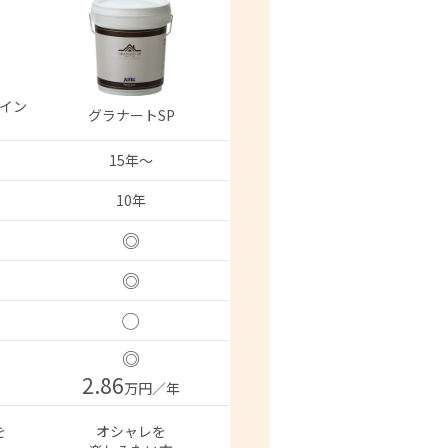
イン
グラナートSP
15年〜
10年
◎
◎
◯
◎
2.86
万円／年
を
オシャレを