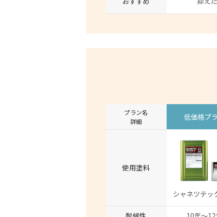
おすすめ
抑え
プラン名
低価格プ
詳細
使用塗料
シャネツテックS
耐候性
10年〜1