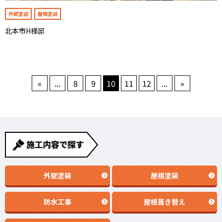
外壁塗装
屋根塗装
北本市H様邸
«
...
8
9
10
11
12
...
»
外壁塗装
屋根塗装
防水工事
屋根葺き替え